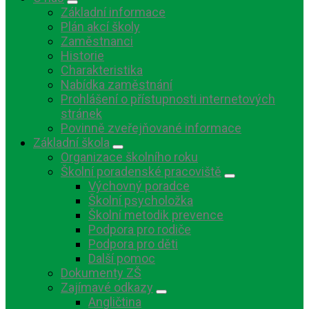
Základní informace
Plán akcí školy
Zaměstnanci
Historie
Charakteristika
Nabídka zaměstnání
Prohlášení o přístupnosti internetových
stránek
Povinně zveřejňované informace
Základní škola
Organizace školního roku
Školní poradenské pracoviště
Výchovný poradce
Školní psycholožka
Školní metodik prevence
Podpora pro rodiče
Podpora pro děti
Další pomoc
Dokumenty ZŠ
Zajímavé odkazy
Angličtina