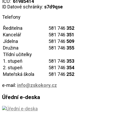
IČO:
61985414
ID Datové schránky:
s7d9qse
Telefony
Ředitelna
581 746
352
Kancelář
581 746
351
Jídelna
581 746
509
Družina
581 746
355
Třídní učitelky
1. stupeň
581 746
353
2. stupeň
581 746
354
Mateřská škola
581 746
252
e-mail:
info@zskokory.cz
Úřední e-deska