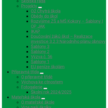
Školská rada
Projekty
O2 Chytrá škola
Obědy do škol
Rozvíjíme ZŠ a MŠ Kokory – Šablony I
OP JAK
IKAP
Doučování žáků škol – Realizace
investice 3.2.3 Národního plánu obnovy
Šablony 3
Šablony 2
Výzva č. 56
Šablony 1
EU peníze školám
Přípravná třída
O přípravné třídě
Výchova ke ctnostem
Fotogalerie
Školní rok 2024/2025
Mateřská škola
O mateřské škole
Vize naší školky