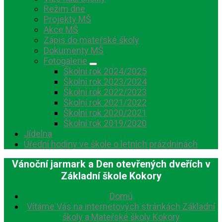
Režim dne
Projekty MŠ
Akce MŠ
Zápis do mateřské školy
Dokumenty MŠ
Fotogalerie
Školní rok 2024/2025
Školní rok 2023/2024
Školní rok 2022/2023
Školní rok 2021/2022
Školní rok 2020/2021
Školní rok 2019/2020
Jídelna
Úřední hodiny ve škole o letních prázdninách
Vánoční jarmark a Den otevřených dveřích v
Základní škole Kokory
Domů
Vítáme Vás na internetových stránkách Základní
školy a Mateřské školy Kokory