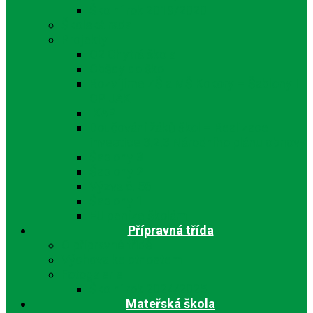
Školní rok 2019/2020
Školská rada
Projekty
O2 Chytrá škola
Obědy do škol
Rozvíjíme ZŠ a MŠ Kokory – Šablony I
OP JAK
IKAP
Doučování žáků škol – Realizace
investice 3.2.3 Národního plánu obnovy
Šablony 3
Šablony 2
Výzva č. 56
Šablony 1
EU peníze školám
Přípravná třída
O přípravné třídě
Výchova ke ctnostem
Fotogalerie
Školní rok 2024/2025
Mateřská škola