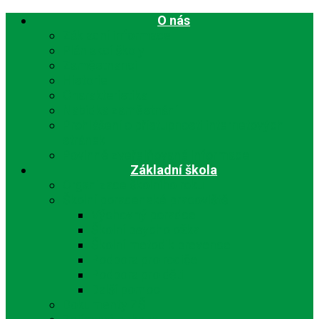
O nás
Základní informace
Plán akcí školy
Zaměstnanci
Historie
Charakteristika
Nabídka zaměstnání
Prohlášení o přístupnosti internetových
stránek
Povinně zveřejňované informace
Základní škola
Organizace školního roku
Školní poradenské pracoviště
Výchovný poradce
Školní psycholožka
Školní metodik prevence
Podpora pro rodiče
Podpora pro děti
Další pomoc
Dokumenty ZŠ