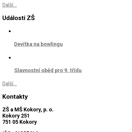
Další...
Události ZŠ
Devítka na bowlingu
Slavnostní oběd pro 9. třídu
Další...
Kontakty
ZŠ a MŠ Kokory, p. o.
Kokory 251
751 05 Kokory