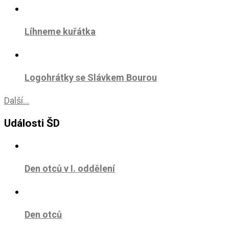
Líhneme kuřátka
Logohrátky se Slávkem Bourou
Další...
Události ŠD
Den otců v I. oddělení
Den otců