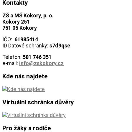
Kontakty
ZŠ a MŠ Kokory, p. o.
Kokory 251
751 05 Kokory
IČO:
61985414
ID Datové schránky:
s7d9qse
Telefon:
581 746
351
e-mail:
info@zskokory.cz
Kde nás najdete
Virtuální schránka důvěry
Pro žáky a rodiče