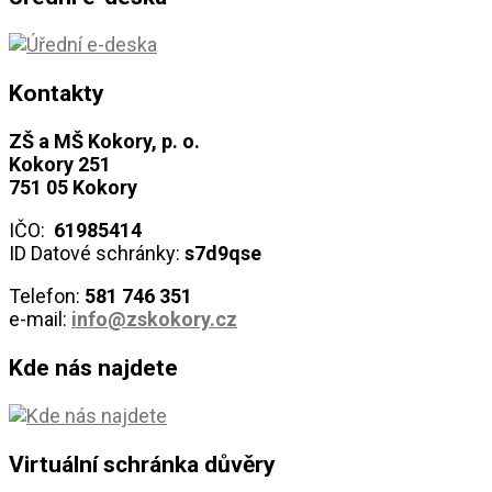
Kontakty
ZŠ a MŠ Kokory, p. o.
Kokory 251
751 05 Kokory
IČO:
61985414
ID Datové schránky:
s7d9qse
Telefon:
581 746
351
e-mail:
info@zskokory.cz
Kde nás najdete
Virtuální schránka důvěry