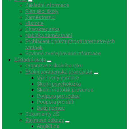
Základní informace
Plán akcí školy
Zaměstnanci
Historie
Charakteristika
Nabídka zaměstnání
Prohlášení o přístupnosti internetových
stránek
Povinně zveřejňované informace
Základní škola
Organizace školního roku
Školní poradenské pracoviště
Výchovný poradce
Školní psycholožka
Školní metodik prevence
Podpora pro rodiče
Podpora pro děti
Další pomoc
Dokumenty ZŠ
Zajímavé odkazy
Angličtina