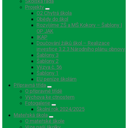
Školská rada
Projekty
O2 Chytrá škola
Obědy do škol
Rozvíjíme ZŠ a MŠ Kokory – Šablony I
OP JAK
IKAP
Doučování žáků škol – Realizace
investice 3.2.3 Národního plánu obnovy
Šablony 3
Šablony 2
Výzva č. 56
Šablony 1
EU peníze školám
Přípravná třída
O přípravné třídě
Výchova ke ctnostem
Fotogalerie
Školní rok 2024/2025
Mateřská škola
O mateřské škole
Vize naší školky