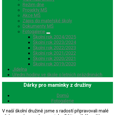
Režim dne
Projekty MŠ
Akce MŠ
Zápis do mateřské školy
Dokumenty MŠ
Fotogalerie
Školní rok 2024/2025
Školní rok 2023/2024
Školní rok 2022/2023
Školní rok 2021/2022
Školní rok 2020/2021
Školní rok 2019/2020
Jídelna
Úřední hodiny ve škole o letních prázdninách
Dárky pro maminky z družiny
Domů
Fotogalerie
V naší školní družině jsme s radostí připravovali malé