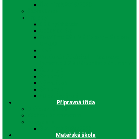
Školní rok 2019/2020
Školská rada
Projekty
O2 Chytrá škola
Obědy do škol
Rozvíjíme ZŠ a MŠ Kokory – Šablony I
OP JAK
IKAP
Doučování žáků škol – Realizace
investice 3.2.3 Národního plánu obnovy
Šablony 3
Šablony 2
Výzva č. 56
Šablony 1
EU peníze školám
Přípravná třída
O přípravné třídě
Výchova ke ctnostem
Fotogalerie
Školní rok 2024/2025
Mateřská škola