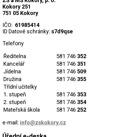
ZŠ a MŠ Kokory, p. o.
Kokory 251
751 05 Kokory
IČO:
61985414
ID Datové schránky:
s7d9qse
Telefony
Ředitelna
581 746
352
Kancelář
581 746
351
Jídelna
581 746
509
Družina
581 746
355
Třídní učitelky
1. stupeň
581 746
353
2. stupeň
581 746
354
Mateřská škola
581 746
252
e-mail:
info@zskokory.cz
Úřední e-deska