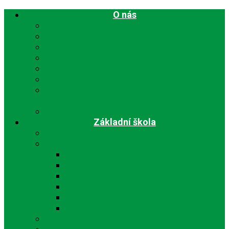
O nás
Základní informace
Plán akcí školy
Zaměstnanci
Historie
Charakteristika
Nabídka zaměstnání
Prohlášení o přístupnosti internetových
stránek
Povinně zveřejňované informace
Základní škola
Organizace školního roku
Školní poradenské pracoviště
Výchovný poradce
Školní psycholožka
Školní metodik prevence
Podpora pro rodiče
Podpora pro děti
Další pomoc
Dokumenty ZŠ