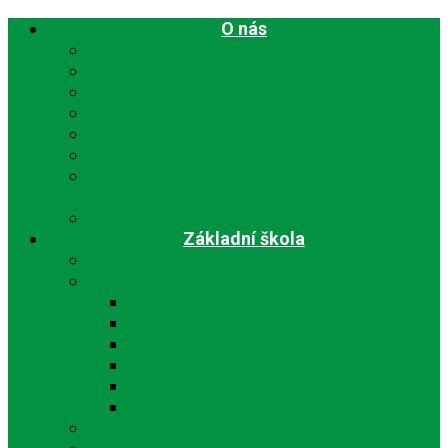
O nás
Základní informace
Plán akcí školy
Zaměstnanci
Historie
Charakteristika
Nabídka zaměstnání
Prohlášení o přístupnosti internetových
stránek
Povinně zveřejňované informace
Základní škola
Organizace školního roku
Školní poradenské pracoviště
Výchovný poradce
Školní psycholožka
Školní metodik prevence
Podpora pro rodiče
Podpora pro děti
Další pomoc
Dokumenty ZŠ