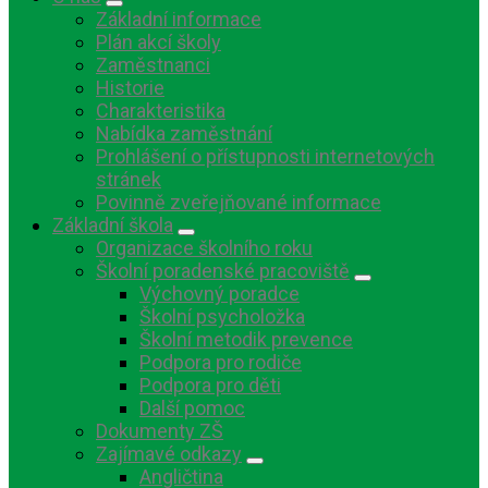
Základní informace
Plán akcí školy
Zaměstnanci
Historie
Charakteristika
Nabídka zaměstnání
Prohlášení o přístupnosti internetových
stránek
Povinně zveřejňované informace
Základní škola
Organizace školního roku
Školní poradenské pracoviště
Výchovný poradce
Školní psycholožka
Školní metodik prevence
Podpora pro rodiče
Podpora pro děti
Další pomoc
Dokumenty ZŠ
Zajímavé odkazy
Angličtina