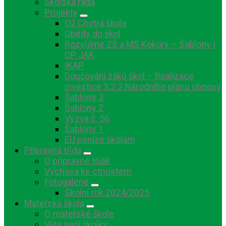
Školská rada
Projekty
O2 Chytrá škola
Obědy do škol
Rozvíjíme ZŠ a MŠ Kokory – Šablony I
OP JAK
IKAP
Doučování žáků škol – Realizace
investice 3.2.3 Národního plánu obnovy
Šablony 3
Šablony 2
Výzva č. 56
Šablony 1
EU peníze školám
Přípravná třída
O přípravné třídě
Výchova ke ctnostem
Fotogalerie
Školní rok 2024/2025
Mateřská škola
O mateřské škole
Vize naší školky