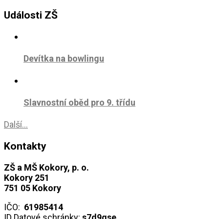
Události ZŠ
Devítka na bowlingu
Slavnostní oběd pro 9. třídu
Další...
Kontakty
ZŠ a MŠ Kokory, p. o.
Kokory 251
751 05 Kokory
IČO:
61985414
ID Datové schránky:
s7d9qse