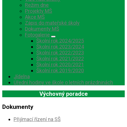
Režim dne
Projekty MŠ
Akce MŠ
Zápis do mateřské školy
Dokumenty MŠ
Fotogalerie
Školní rok 2024/2025
Školní rok 2023/2024
Školní rok 2022/2023
Školní rok 2021/2022
Školní rok 2020/2021
Školní rok 2019/2020
Jídelna
Úřední hodiny ve škole o letních prázdninách
Výchovný poradce
Dokumenty
Přijímací řízení na SŠ