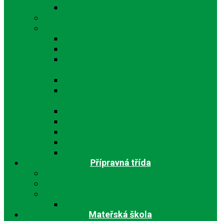
Školní rok 2019/2020
Školská rada
Projekty
O2 Chytrá škola
Obědy do škol
Rozvíjíme ZŠ a MŠ Kokory – Šablony I
OP JAK
IKAP
Doučování žáků škol – Realizace
investice 3.2.3 Národního plánu obnovy
Šablony 3
Šablony 2
Výzva č. 56
Šablony 1
EU peníze školám
Přípravná třída
O přípravné třídě
Výchova ke ctnostem
Fotogalerie
Školní rok 2024/2025
Mateřská škola