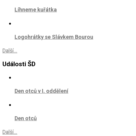
Líhneme kuřátka
Logohrátky se Slávkem Bourou
Další...
Události ŠD
Den otců v I. oddělení
Den otců
Další...