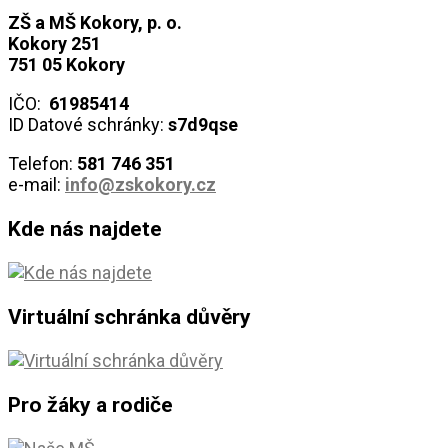
ZŠ a MŠ Kokory, p. o.
Kokory 251
751 05 Kokory
IČO:
61985414
ID Datové schránky:
s7d9qse
Telefon:
581 746
351
e-mail:
info@zskokory.cz
Kde nás najdete
Virtuální schránka důvěry
Pro žáky a rodiče