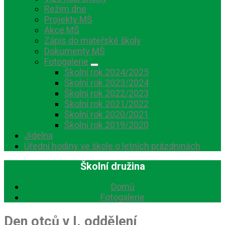
Režim dne
Projekty MŠ
Akce MŠ
Zápis do mateřské školy
Dokumenty MŠ
Fotogalerie
Školní rok 2024/2025
Školní rok 2023/2024
Školní rok 2022/2023
Školní rok 2021/2022
Školní rok 2020/2021
Školní rok 2019/2020
Jídelna
Úřední hodiny ve škole o letních prázdninách
Školní družina
Domů
Fotogalerie
Den otců v I. oddělení