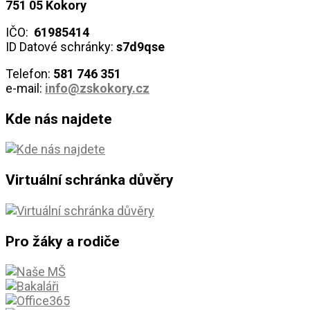
751 05 Kokory
IČO:
61985414
ID Datové schránky:
s7d9qse
Telefon:
581 746
351
e-mail:
info@zskokory.cz
Kde nás najdete
Virtuální schránka důvěry
Pro žáky a rodiče