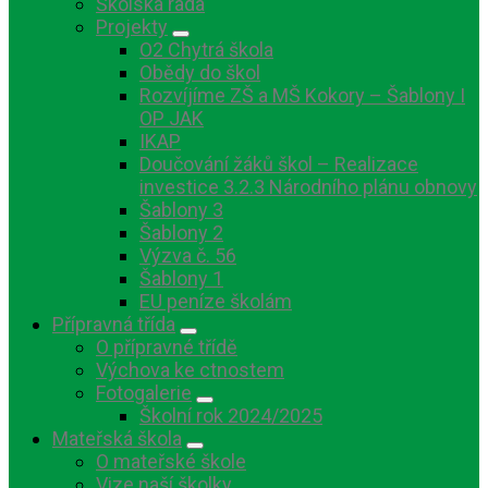
Školská rada
Projekty
O2 Chytrá škola
Obědy do škol
Rozvíjíme ZŠ a MŠ Kokory – Šablony I
OP JAK
IKAP
Doučování žáků škol – Realizace
investice 3.2.3 Národního plánu obnovy
Šablony 3
Šablony 2
Výzva č. 56
Šablony 1
EU peníze školám
Přípravná třída
O přípravné třídě
Výchova ke ctnostem
Fotogalerie
Školní rok 2024/2025
Mateřská škola
O mateřské škole
Vize naší školky