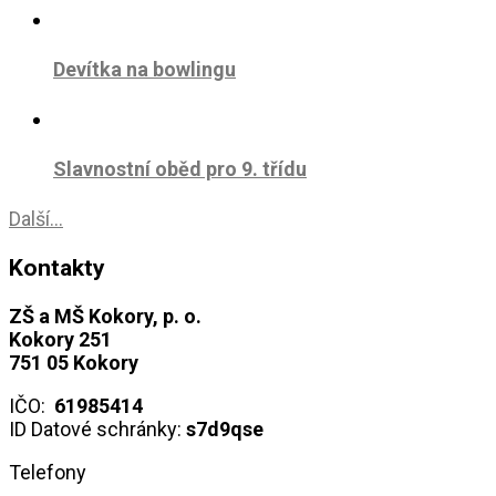
Devítka na bowlingu
Slavnostní oběd pro 9. třídu
Další...
Kontakty
ZŠ a MŠ Kokory, p. o.
Kokory 251
751 05 Kokory
IČO:
61985414
ID Datové schránky:
s7d9qse
Telefony