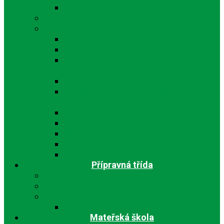
Školní rok 2019/2020
Školská rada
Projekty
O2 Chytrá škola
Obědy do škol
Rozvíjíme ZŠ a MŠ Kokory – Šablony I
OP JAK
IKAP
Doučování žáků škol – Realizace
investice 3.2.3 Národního plánu obnovy
Šablony 3
Šablony 2
Výzva č. 56
Šablony 1
EU peníze školám
Přípravná třída
O přípravné třídě
Výchova ke ctnostem
Fotogalerie
Školní rok 2024/2025
Mateřská škola