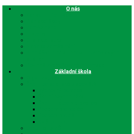
O nás
Základní informace
Plán akcí školy
Zaměstnanci
Historie
Charakteristika
Nabídka zaměstnání
Prohlášení o přístupnosti internetových
stránek
Povinně zveřejňované informace
Základní škola
Organizace školního roku
Školní poradenské pracoviště
Výchovný poradce
Školní psycholožka
Školní metodik prevence
Podpora pro rodiče
Podpora pro děti
Další pomoc
Dokumenty ZŠ