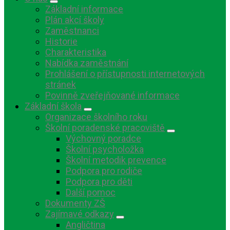
Základní informace
Plán akcí školy
Zaměstnanci
Historie
Charakteristika
Nabídka zaměstnání
Prohlášení o přístupnosti internetových
stránek
Povinně zveřejňované informace
Základní škola
Organizace školního roku
Školní poradenské pracoviště
Výchovný poradce
Školní psycholožka
Školní metodik prevence
Podpora pro rodiče
Podpora pro děti
Další pomoc
Dokumenty ZŠ
Zajímavé odkazy
Angličtina