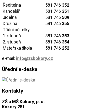
Ředitelna
581 746
352
Kancelář
581 746
351
Jídelna
581 746
509
Družina
581 746
355
Třídní učitelky
1. stupeň
581 746
353
2. stupeň
581 746
354
Mateřská škola
581 746
252
e-mail:
info@zskokory.cz
Úřední e-deska
Kontakty
ZŠ a MŠ Kokory, p. o.
Kokory 251