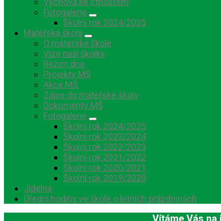
Výchova ke ctnostem
Fotogalerie
Školní rok 2024/2025
Mateřská škola
O mateřské škole
Vize naší školky
Režim dne
Projekty MŠ
Akce MŠ
Zápis do mateřské školy
Dokumenty MŠ
Fotogalerie
Školní rok 2024/2025
Školní rok 2023/2024
Školní rok 2022/2023
Školní rok 2021/2022
Školní rok 2020/2021
Školní rok 2019/2020
Jídelna
Úřední hodiny ve škole o letních prázdninách
Vítáme Vás na 