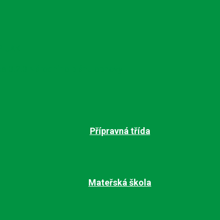
P JAK
ce 3.2.3 Národního plánu obnovy
Přípravná třída
Mateřská škola