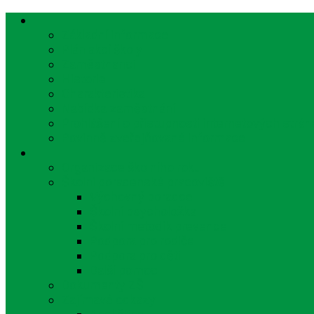
Základní informace
Plán akcí školy
Zaměstnanci
Historie
Charakteristika
Nabídka zaměstnání
Prohlášení o přístupnosti internetových strán
Povinně zveřejňované informace
Organizace školního roku
Školní poradenské pracoviště
Výchovný poradce
Školní psycholožka
Školní metodik prevence
Podpora pro rodiče
Podpora pro děti
Další pomoc
Dokumenty ZŠ
Zajímavé odkazy