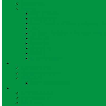
Školská rada
Projekty
O2 Chytrá škola
Obědy do škol
Rozvíjíme ZŠ a MŠ Kokory – Šablony I O
IKAP
Doučování žáků škol – Realizace investi
Šablony 3
Šablony 2
Výzva č. 56
Šablony 1
EU peníze školám
O přípravné třídě
Výchova ke ctnostem
Fotogalerie
Školní rok 2024/2025
O mateřské škole
Vize naší školky
Režim dne