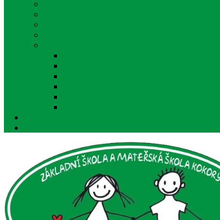
Projekty MŠ
Akce MŠ
Zápis do mateřské školy
Dokumenty MŠ
Fotogalerie
Školní rok 2024/2025
Školní rok 2023/2024
Školní rok 2022/2023
Školní rok 2021/2022
Školní rok 2020/2021
Školní rok 2019/2020