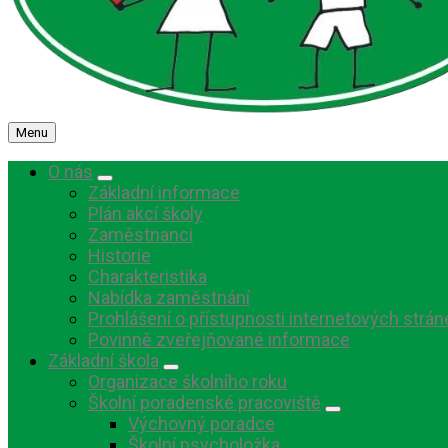
Menu
O nás
Základní informace
Plán akcí školy
Zaměstnanci
Historie
Charakteristika
Nabídka zaměstnání
Prohlášení o přístupnosti internetových strán
Povinně zveřejňované informace
Základní škola
Organizace školního roku
Školní poradenské pracoviště
Výchovný poradce
Školní psycholožka