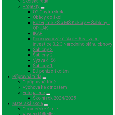
Školská rada
Projekty
O2 Chytrá škola
Obědy do škol
Rozvíjíme ZŠ a MŠ Kokory – Šablony I
OP JAK
IKAP
Doučování žáků škol – Realizace
investice 3.2.3 Národního plánu obnovy
Šablony 3
Šablony 2
Výzva č. 56
Šablony 1
EU peníze školám
Přípravná třída
O přípravné třídě
Výchova ke ctnostem
Fotogalerie
Školní rok 2024/2025
Mateřská škola
O mateřské škole
Vize naší školky