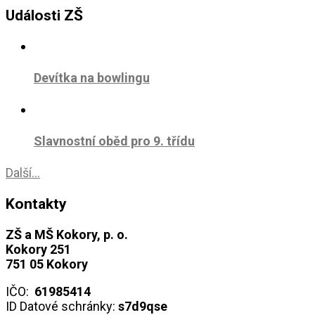
Události ZŠ
Devítka na bowlingu
Slavnostní oběd pro 9. třídu
Další...
Kontakty
ZŠ a MŠ Kokory, p. o.
Kokory 251
751 05 Kokory
IČO:
61985414
ID Datové schránky:
s7d9qse