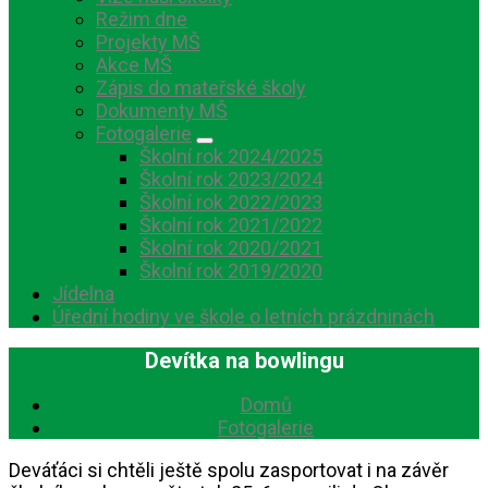
Režim dne
Projekty MŠ
Akce MŠ
Zápis do mateřské školy
Dokumenty MŠ
Fotogalerie
Školní rok 2024/2025
Školní rok 2023/2024
Školní rok 2022/2023
Školní rok 2021/2022
Školní rok 2020/2021
Školní rok 2019/2020
Jídelna
Úřední hodiny ve škole o letních prázdninách
Devítka na bowlingu
Domů
Fotogalerie
Deváťáci si chtěli ještě spolu zasportovat i na závěr