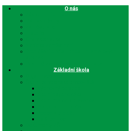
O nás
Základní informace
Plán akcí školy
Zaměstnanci
Historie
Charakteristika
Nabídka zaměstnání
Prohlášení o přístupnosti internetových
stránek
Povinně zveřejňované informace
Základní škola
Organizace školního roku
Školní poradenské pracoviště
Výchovný poradce
Školní psycholožka
Školní metodik prevence
Podpora pro rodiče
Podpora pro děti
Další pomoc
Dokumenty ZŠ