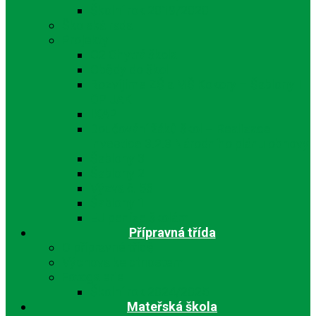
Školní rok 2019/2020
Školská rada
Projekty
O2 Chytrá škola
Obědy do škol
Rozvíjíme ZŠ a MŠ Kokory – Šablony I
OP JAK
IKAP
Doučování žáků škol – Realizace
investice 3.2.3 Národního plánu obnovy
Šablony 3
Šablony 2
Výzva č. 56
Šablony 1
EU peníze školám
Přípravná třída
O přípravné třídě
Výchova ke ctnostem
Fotogalerie
Školní rok 2024/2025
Mateřská škola