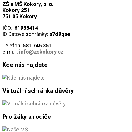
ZŠ a MŠ Kokory, p. o.
Kokory 251
751 05 Kokory
IČO:
61985414
ID Datové schránky:
s7d9qse
Telefon:
581 746
351
e-mail:
info@zskokory.cz
Kde nás najdete
Virtuální schránka důvěry
Pro žáky a rodiče