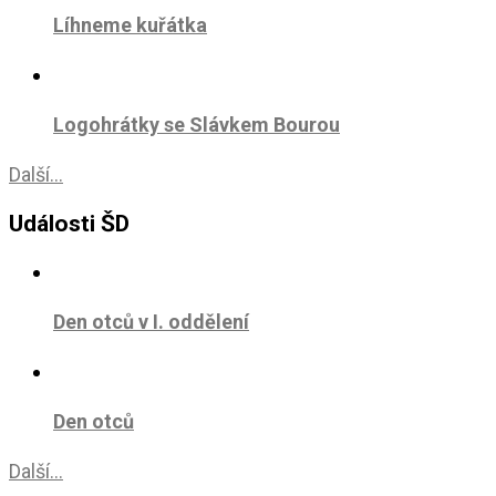
Líhneme kuřátka
Logohrátky se Slávkem Bourou
Další...
Události ŠD
Den otců v I. oddělení
Den otců
Další...