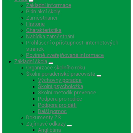
Základní informace
Plán akcí školy
Zaměstnanci
Historie
Charakteristika
Nabídka zaměstnání
Prohlášení o přístupnosti internetových
stránek
Povinně zveřejňované informace
Základní škola
Organizace školního roku
Školní poradenské pracoviště
Výchovný poradce
Školní psycholožka
Školní metodik prevence
Podpora pro rodiče
Podpora pro děti
Další pomoc
Dokumenty ZŠ
Zajímavé odkazy
Angličtina