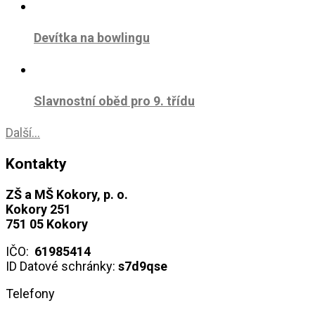
Devítka na bowlingu
Slavnostní oběd pro 9. třídu
Další...
Kontakty
ZŠ a MŠ Kokory, p. o.
Kokory 251
751 05 Kokory
IČO:
61985414
ID Datové schránky:
s7d9qse
Telefony