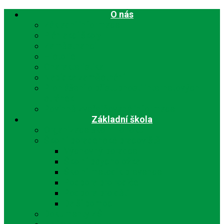
O nás
Základní informace
Plán akcí školy
Zaměstnanci
Historie
Charakteristika
Nabídka zaměstnání
Prohlášení o přístupnosti internetových
stránek
Povinně zveřejňované informace
Základní škola
Organizace školního roku
Školní poradenské pracoviště
Výchovný poradce
Školní psycholožka
Školní metodik prevence
Podpora pro rodiče
Podpora pro děti
Další pomoc
Dokumenty ZŠ