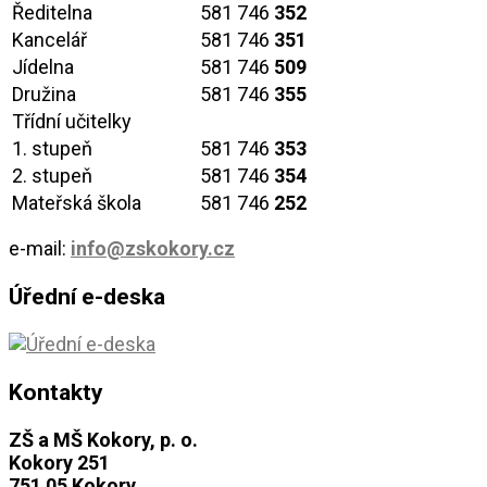
Ředitelna
581 746
352
Kancelář
581 746
351
Jídelna
581 746
509
Družina
581 746
355
Třídní učitelky
1. stupeň
581 746
353
2. stupeň
581 746
354
Mateřská škola
581 746
252
e-mail:
info@zskokory.cz
Úřední e-deska
Kontakty
ZŠ a MŠ Kokory, p. o.
Kokory 251
751 05 Kokory