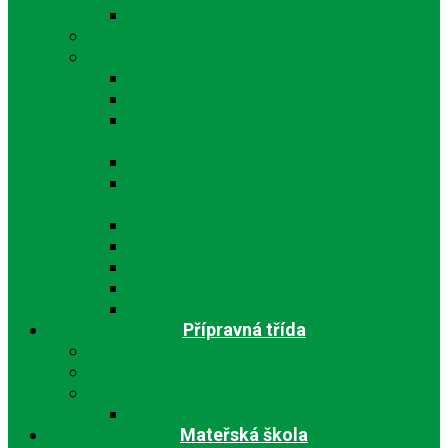
Školní rok 2019/2020
Školská rada
Projekty
O2 Chytrá škola
Obědy do škol
Rozvíjíme ZŠ a MŠ Kokory – Šablony I
OP JAK
IKAP
Doučování žáků škol – Realizace
investice 3.2.3 Národního plánu obnovy
Šablony 3
Šablony 2
Výzva č. 56
Šablony 1
EU peníze školám
Přípravná třída
O přípravné třídě
Výchova ke ctnostem
Fotogalerie
Školní rok 2024/2025
Mateřská škola