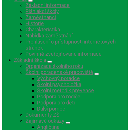
Základní informace
Plán akcí školy
Zaměstnanci
Historie
Charakteristika
Nabídka zaměstnání
Prohlášení o přístupnosti internetových
stránek
Povinně zveřejňované informace
Základní škola
Organizace školního roku
Školní poradenské pracoviště
Výchovný poradce
Školní psycholožka
Školní metodik prevence
Podpora pro rodiče
Podpora pro děti
Další pomoc
Dokumenty ZŠ
Zajímavé odkazy
Angličtina