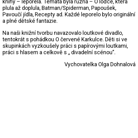
knihy – leporela. Témata byla různá – O loďce, která
plula až doplula, Batman/Spiderman, Papoušek,
Pavoučí jídla, Recepty ad. Každé leporelo bylo originální
a plné dětské fantazie.
Na naši knižní tvorbu navazovalo loutkové divadlo,
tentokrát s pohádkou O červené Karkulce. Děti si ve
skupinkách vyzkoušely práci s papírovými loutkami,
práci s hlasem a celkově s ,, divadelní scénou”.
Vychovatelka Olga Dohnalová