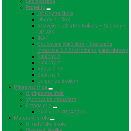
Školská rada
Projekty
O2 Chytrá škola
Obědy do škol
Rozvíjíme ZŠ a MŠ Kokory – Šablony I
OP JAK
IKAP
Doučování žáků škol – Realizace
investice 3.2.3 Národního plánu obnovy
Šablony 3
Šablony 2
Výzva č. 56
Šablony 1
EU peníze školám
Přípravná třída
O přípravné třídě
Výchova ke ctnostem
Fotogalerie
Školní rok 2024/2025
Mateřská škola
O mateřské škole
Vize naší školky