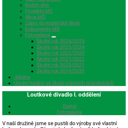
Režim dne
Projekty MŠ
Akce MŠ
Zápis do mateřské školy
Dokumenty MŠ
Fotogalerie
Školní rok 2024/2025
Školní rok 2023/2024
Školní rok 2022/2023
Školní rok 2021/2022
Školní rok 2020/2021
Školní rok 2019/2020
Jídelna
Úřední hodiny ve škole o letních prázdninách
Loutkové divadlo I. oddělení
Domů
Fotogalerie
V naší družině jsme se pustili do výroby své vlastní