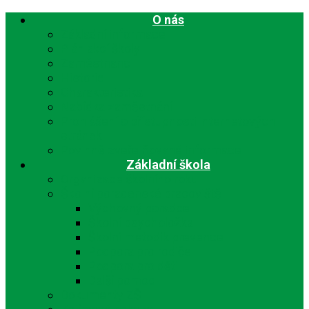
O nás
Základní informace
Plán akcí školy
Zaměstnanci
Historie
Charakteristika
Nabídka zaměstnání
Prohlášení o přístupnosti internetových
stránek
Povinně zveřejňované informace
Základní škola
Organizace školního roku
Školní poradenské pracoviště
Výchovný poradce
Školní psycholožka
Školní metodik prevence
Podpora pro rodiče
Podpora pro děti
Další pomoc
Dokumenty ZŠ