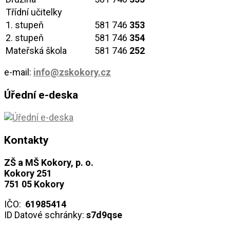
Třídní učitelky
1. stupeň
581 746
353
2. stupeň
581 746
354
Mateřská škola
581 746
252
e-mail:
info@zskokory.cz
Úřední e-deska
Kontakty
ZŠ a MŠ Kokory, p. o.
Kokory 251
751 05 Kokory
IČO:
61985414
ID Datové schránky:
s7d9qse