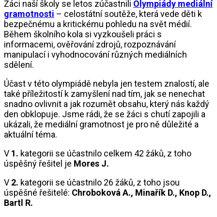
Žáci naší školy se letos zúčastnili
Olympiády mediální
gramotnosti
– celostátní soutěže, která vede děti k
bezpečnému a kritickému pohledu na svět médií.
Během školního kola si vyzkoušeli práci s
informacemi, ověřování zdrojů, rozpoznávání
manipulací i vyhodnocování různých mediálních
sdělení.
Účast v této olympiádě nebyla jen testem znalostí, ale
také příležitostí k zamyšlení nad tím, jak se nenechat
snadno ovlivnit a jak rozumět obsahu, který nás každý
den obklopuje. Jsme rádi, že se žáci s chutí zapojili a
ukázali, že mediální gramotnost je pro ně důležité a
aktuální téma.
V
1.
kategorii se účastnilo celkem 42 žáků, z toho
úspěšný řešitel je
Mores J.
V
2.
kategorii se účastnilo 26 žáků, z toho jsou
úspěšné řešitelé:
Chroboková A., Minařík D., Knop D.,
Bartl R.