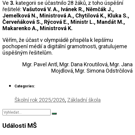
Ve
3.
kategorii se účastnilo 28 žáků, z toho úspěšní
řešitelé:
Vašutová V. A., Ivánek R., Němčák J.,
Jemelková N., Ministrová A., Chytilová K., Kluka S.,
Červeňáková S., Rýcová E., Ministr L., Mandát M.,
Makarenko A., Ministrová K.
Věřím, že účast v olympiádě přispěla k lepšímu
pochopení médií a digitální gramotnosti, gratulujeme
úspěšným řešitelům.
Mgr. Pavel Antl, Mgr. Dana Kroutilová, Mgr. Jana
Mojdlová, Mgr. Simona Odstrčilová
Categories:
Školní rok 2025/2026
,
Základní škola
Události MŠ