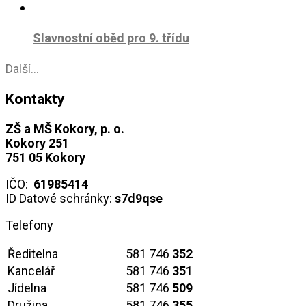
Slavnostní oběd pro 9. třídu
Další...
Kontakty
ZŠ a MŠ Kokory, p. o.
Kokory 251
751 05 Kokory
IČO:
61985414
ID Datové schránky:
s7d9qse
Telefony
Ředitelna
581 746
352
Kancelář
581 746
351
Jídelna
581 746
509
Družina
581 746
355