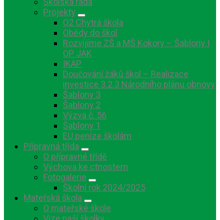
Školská rada
Projekty
O2 Chytrá škola
Obědy do škol
Rozvíjíme ZŠ a MŠ Kokory – Šablony I
OP JAK
IKAP
Doučování žáků škol – Realizace
investice 3.2.3 Národního plánu obnovy
Šablony 3
Šablony 2
Výzva č. 56
Šablony 1
EU peníze školám
Přípravná třída
O přípravné třídě
Výchova ke ctnostem
Fotogalerie
Školní rok 2024/2025
Mateřská škola
O mateřské škole
Vize naší školky