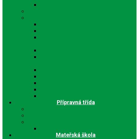
Školní rok 2019/2020
Školská rada
Projekty
O2 Chytrá škola
Obědy do škol
Rozvíjíme ZŠ a MŠ Kokory – Šablony I
OP JAK
IKAP
Doučování žáků škol – Realizace
investice 3.2.3 Národního plánu obnovy
Šablony 3
Šablony 2
Výzva č. 56
Šablony 1
EU peníze školám
Přípravná třída
O přípravné třídě
Výchova ke ctnostem
Fotogalerie
Školní rok 2024/2025
Mateřská škola