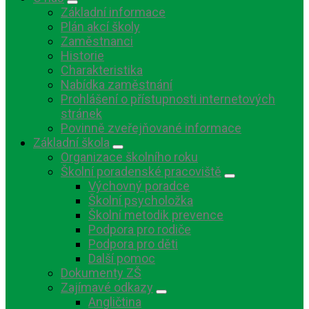
Základní informace
Plán akcí školy
Zaměstnanci
Historie
Charakteristika
Nabídka zaměstnání
Prohlášení o přístupnosti internetových
stránek
Povinně zveřejňované informace
Základní škola
Organizace školního roku
Školní poradenské pracoviště
Výchovný poradce
Školní psycholožka
Školní metodik prevence
Podpora pro rodiče
Podpora pro děti
Další pomoc
Dokumenty ZŠ
Zajímavé odkazy
Angličtina