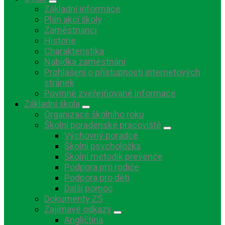
Základní informace
Plán akcí školy
Zaměstnanci
Historie
Charakteristika
Nabídka zaměstnání
Prohlášení o přístupnosti internetových
stránek
Povinně zveřejňované informace
Základní škola
Organizace školního roku
Školní poradenské pracoviště
Výchovný poradce
Školní psycholožka
Školní metodik prevence
Podpora pro rodiče
Podpora pro děti
Další pomoc
Dokumenty ZŠ
Zajímavé odkazy
Angličtina