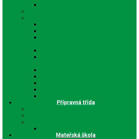
Školní rok 2019/2020
Školská rada
Projekty
O2 Chytrá škola
Obědy do škol
Rozvíjíme ZŠ a MŠ Kokory – Šablony I
OP JAK
IKAP
Doučování žáků škol – Realizace
investice 3.2.3 Národního plánu obnovy
Šablony 3
Šablony 2
Výzva č. 56
Šablony 1
EU peníze školám
Přípravná třída
O přípravné třídě
Výchova ke ctnostem
Fotogalerie
Školní rok 2024/2025
Mateřská škola