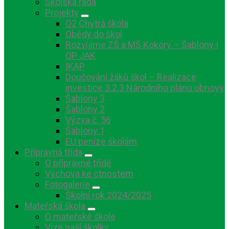
Školská rada
Projekty
O2 Chytrá škola
Obědy do škol
Rozvíjíme ZŠ a MŠ Kokory – Šablony I
OP JAK
IKAP
Doučování žáků škol – Realizace
investice 3.2.3 Národního plánu obnovy
Šablony 3
Šablony 2
Výzva č. 56
Šablony 1
EU peníze školám
Přípravná třída
O přípravné třídě
Výchova ke ctnostem
Fotogalerie
Školní rok 2024/2025
Mateřská škola
O mateřské škole
Vize naší školky