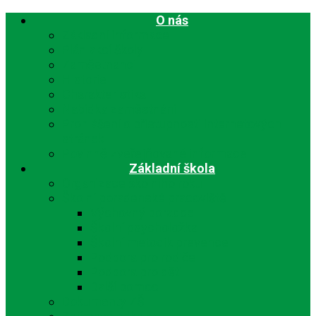
O nás
Základní informace
Plán akcí školy
Zaměstnanci
Historie
Charakteristika
Nabídka zaměstnání
Prohlášení o přístupnosti internetových
stránek
Povinně zveřejňované informace
Základní škola
Organizace školního roku
Školní poradenské pracoviště
Výchovný poradce
Školní psycholožka
Školní metodik prevence
Podpora pro rodiče
Podpora pro děti
Další pomoc
Dokumenty ZŠ