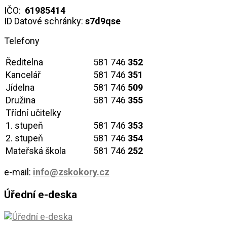
IČO:
61985414
ID Datové schránky:
s7d9qse
Telefony
Ředitelna
581 746
352
Kancelář
581 746
351
Jídelna
581 746
509
Družina
581 746
355
Třídní učitelky
1. stupeň
581 746
353
2. stupeň
581 746
354
Mateřská škola
581 746
252
e-mail:
info@zskokory.cz
Úřední e-deska