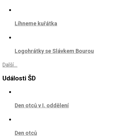
Líhneme kuřátka
Logohrátky se Slávkem Bourou
Další...
Události ŠD
Den otců v I. oddělení
Den otců