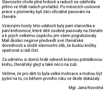
Slavnostní chvíle plná hrdosti a radosti se odehrála
přímo ve třídě našich prvňáčků. Po měsících usilovné
práce s písmenky byli žáci oficiálně pasováni na
čtenáře.
Vzácnými hosty této události byly paní starostka a
paní knihovnice, které děti osobně pasovaly na čtenáře
a k jejich velkému úspěchu jim všem pogratulovaly.
Malí školáci nejprve předvedli své čtenářské
dovednosti a složili slavnostní slib, že budou knížky
opatrovat a rádi číst.
Za odměnu si domů hrdě odnesli krásnou pohádkovou
knihu, čtenářský glejt a také něco na zub.
Věříme, že pro děti to byla velká motivace a mohou být
pyšní na to, co během prvního roku ve škole dokázaly.
Mgr. Jana Novotná