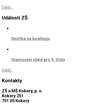
Další...
Události ZŠ
Devítka na bowlingu
Slavnostní oběd pro 9. třídu
Další...
Kontakty
ZŠ a MŠ Kokory, p. o.
Kokory 251
751 05 Kokory