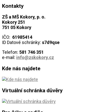
Kontakty
ZŠ a MŠ Kokory, p. o.
Kokory 251
751 05 Kokory
IČO:
61985414
ID Datové schránky:
s7d9qse
Telefon:
581 746
351
e-mail:
info@zskokory.cz
Kde nás najdete
Virtuální schránka důvěry