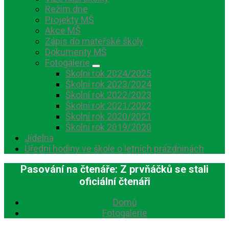
Režim dne
Projekty MŠ
Akce MŠ
Zápis do mateřské školy
Dokumenty MŠ
Fotogalerie
Školní rok 2024/2025
Školní rok 2023/2024
Školní rok 2022/2023
Školní rok 2021/2022
Školní rok 2020/2021
Školní rok 2019/2020
Jídelna
Úřední hodiny ve škole o letních prázdninách
Pasování na čtenáře: Z prvňáčků se stali
oficiální čtenáři
Domů
Fotogalerie