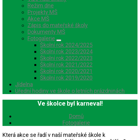
Režim dne
Projekty MŠ
Akce MŠ
Zápis do mateřské školy
Dokumenty MŠ
Fotogalerie
Školní rok 2024/2025
Školní rok 2023/2024
Školní rok 2022/2023
Školní rok 2021/2022
Školní rok 2020/2021
Školní rok 2019/2020
Jídelna
Úřední hodiny ve škole o letních prázdninách
Ve školce byl karneval!
Domů
Fotogalerie
Která akce se řadí v naší mateřské škole k