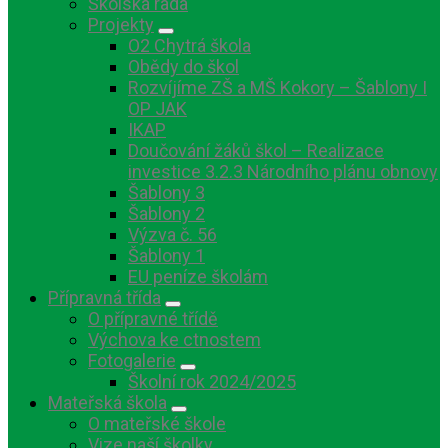
Školská rada
Projekty
O2 Chytrá škola
Obědy do škol
Rozvíjíme ZŠ a MŠ Kokory – Šablony I
OP JAK
IKAP
Doučování žáků škol – Realizace
investice 3.2.3 Národního plánu obnovy
Šablony 3
Šablony 2
Výzva č. 56
Šablony 1
EU peníze školám
Přípravná třída
O přípravné třídě
Výchova ke ctnostem
Fotogalerie
Školní rok 2024/2025
Mateřská škola
O mateřské škole
Vize naší školky