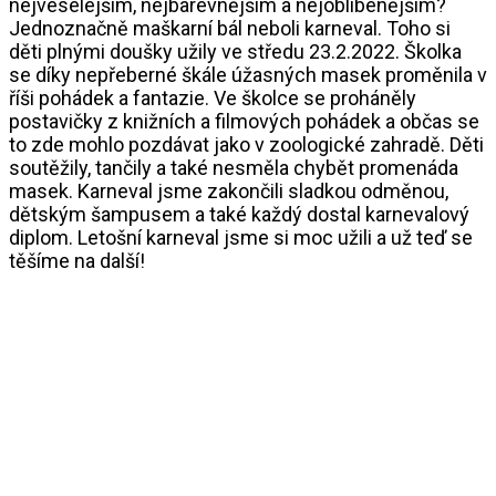
nejveselejším, nejbarevnějším a nejoblíbenějším?
Jednoznačně maškarní bál neboli karneval. Toho si
děti plnými doušky užily ve středu 23.2.2022. Školka
se díky nepřeberné škále úžasných masek proměnila v
říši pohádek a fantazie. Ve školce se proháněly
postavičky z knižních a filmových pohádek a občas se
to zde mohlo pozdávat jako v zoologické zahradě. Děti
soutěžily, tančily a také nesměla chybět promenáda
masek. Karneval jsme zakončili sladkou odměnou,
dětským šampusem a také každý dostal karnevalový
diplom. Letošní karneval jsme si moc užili a už teď se
těšíme na další!