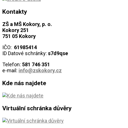
Kontakty
ZŠ a MŠ Kokory, p. o.
Kokory 251
751 05 Kokory
IČO:
61985414
ID Datové schránky:
s7d9qse
Telefon:
581 746
351
e-mail:
info@zskokory.cz
Kde nás najdete
Virtuální schránka důvěry