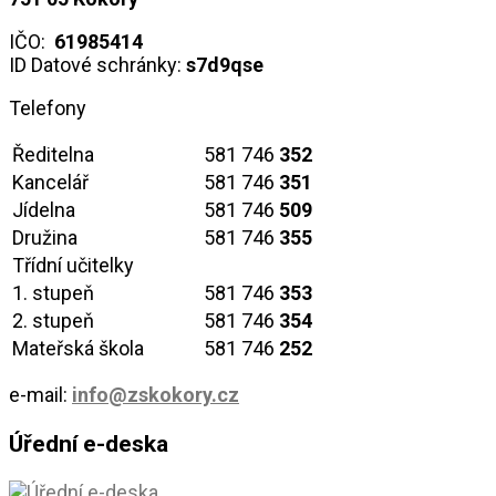
IČO:
61985414
ID Datové schránky:
s7d9qse
Telefony
Ředitelna
581 746
352
Kancelář
581 746
351
Jídelna
581 746
509
Družina
581 746
355
Třídní učitelky
1. stupeň
581 746
353
2. stupeň
581 746
354
Mateřská škola
581 746
252
e-mail:
info@zskokory.cz
Úřední e-deska