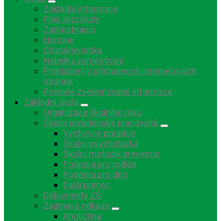
Základní informace
Plán akcí školy
Zaměstnanci
Historie
Charakteristika
Nabídka zaměstnání
Prohlášení o přístupnosti internetových
stránek
Povinně zveřejňované informace
Základní škola
Organizace školního roku
Školní poradenské pracoviště
Výchovný poradce
Školní psycholožka
Školní metodik prevence
Podpora pro rodiče
Podpora pro děti
Další pomoc
Dokumenty ZŠ
Zajímavé odkazy
Angličtina