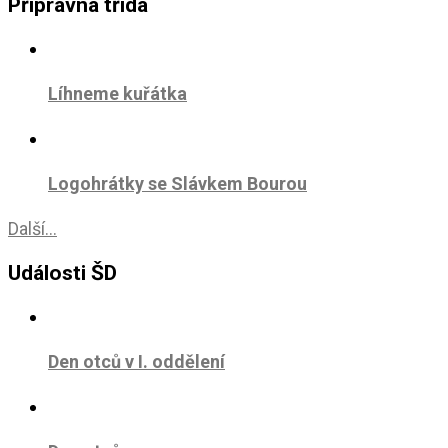
Přípravná třída
Líhneme kuřátka
Logohrátky se Slávkem Bourou
Další...
Události ŠD
Den otců v I. oddělení