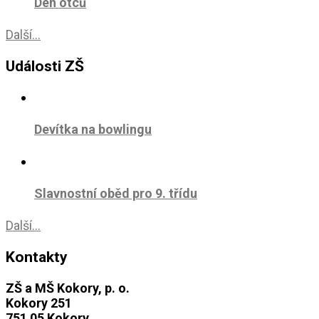
Den otců
Další...
Události ZŠ
Devítka na bowlingu
Slavnostní oběd pro 9. třídu
Další...
Kontakty
ZŠ a MŠ Kokory, p. o.
Kokory 251
751 05 Kokory