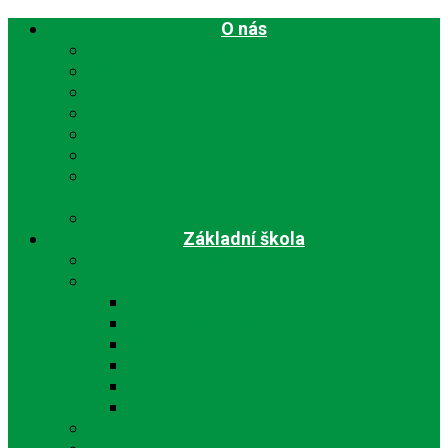
O nás
Základní informace
Plán akcí školy
Zaměstnanci
Historie
Charakteristika
Nabídka zaměstnání
Prohlášení o přístupnosti internetových
stránek
Povinně zveřejňované informace
Základní škola
Organizace školního roku
Školní poradenské pracoviště
Výchovný poradce
Školní psycholožka
Školní metodik prevence
Podpora pro rodiče
Podpora pro děti
Další pomoc
Dokumenty ZŠ