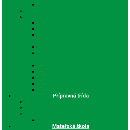
Školní rok 2019/2020
Školská rada
Projekty
O2 Chytrá škola
Obědy do škol
Rozvíjíme ZŠ a MŠ Kokory – Šablony I
OP JAK
IKAP
Doučování žáků škol – Realizace
investice 3.2.3 Národního plánu obnovy
Šablony 3
Šablony 2
Výzva č. 56
Šablony 1
EU peníze školám
Přípravná třída
O přípravné třídě
Výchova ke ctnostem
Fotogalerie
Školní rok 2024/2025
Mateřská škola