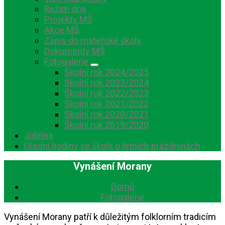
Režim dne
Projekty MŠ
Akce MŠ
Zápis do mateřské školy
Dokumenty MŠ
Fotogalerie
Školní rok 2024/2025
Školní rok 2023/2024
Školní rok 2022/2023
Školní rok 2021/2022
Školní rok 2020/2021
Školní rok 2019/2020
Jídelna
Úřední hodiny ve škole o letních prázdninách
Vynášení Morany
Domů
Fotogalerie
Vynášení Morany patří k důležitým folklorním tradicím