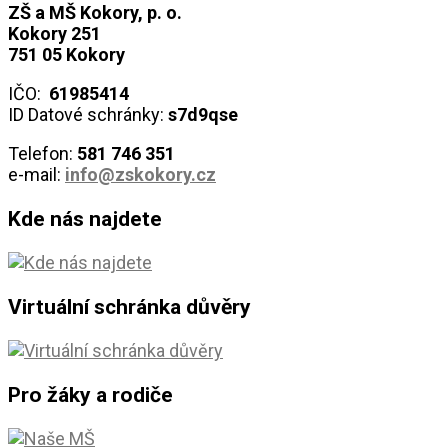
ZŠ a MŠ Kokory, p. o.
Kokory 251
751 05 Kokory
IČO:
61985414
ID Datové schránky:
s7d9qse
Telefon:
581 746
351
e-mail:
info@zskokory.cz
Kde nás najdete
Virtuální schránka důvěry
Pro žáky a rodiče