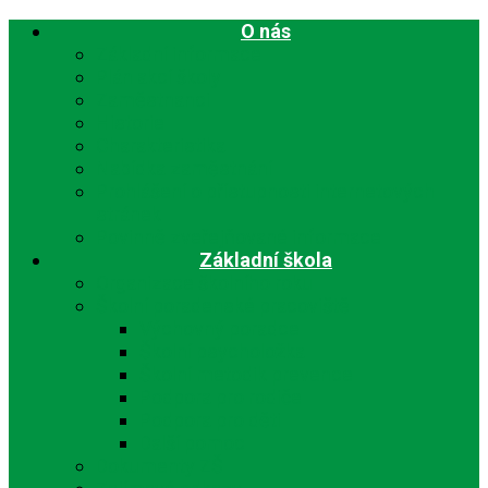
O nás
Základní informace
Plán akcí školy
Zaměstnanci
Historie
Charakteristika
Nabídka zaměstnání
Prohlášení o přístupnosti internetových
stránek
Povinně zveřejňované informace
Základní škola
Organizace školního roku
Školní poradenské pracoviště
Výchovný poradce
Školní psycholožka
Školní metodik prevence
Podpora pro rodiče
Podpora pro děti
Další pomoc
Dokumenty ZŠ