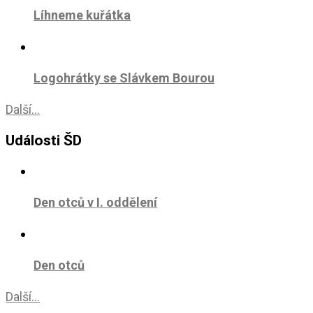
Líhneme kuřátka
Logohrátky se Slávkem Bourou
Další...
Události ŠD
Den otců v I. oddělení
Den otců
Další...