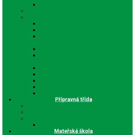
Školní rok 2019/2020
Školská rada
Projekty
O2 Chytrá škola
Obědy do škol
Rozvíjíme ZŠ a MŠ Kokory – Šablony I
OP JAK
IKAP
Doučování žáků škol – Realizace
investice 3.2.3 Národního plánu obnovy
Šablony 3
Šablony 2
Výzva č. 56
Šablony 1
EU peníze školám
Přípravná třída
O přípravné třídě
Výchova ke ctnostem
Fotogalerie
Školní rok 2024/2025
Mateřská škola