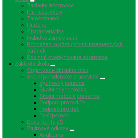
Základní informace
Plán akcí školy
Zaměstnanci
Historie
Charakteristika
Nabídka zaměstnání
Prohlášení o přístupnosti internetových
stránek
Povinně zveřejňované informace
Základní škola
Organizace školního roku
Školní poradenské pracoviště
Výchovný poradce
Školní psycholožka
Školní metodik prevence
Podpora pro rodiče
Podpora pro děti
Další pomoc
Dokumenty ZŠ
Zajímavé odkazy
Angličtina