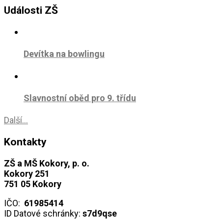
Události ZŠ
Devítka na bowlingu
Slavnostní oběd pro 9. třídu
Další...
Kontakty
ZŠ a MŠ Kokory, p. o.
Kokory 251
751 05 Kokory
IČO:
61985414
ID Datové schránky:
s7d9qse