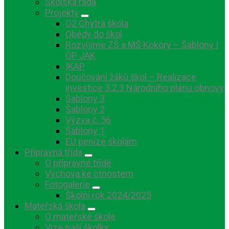
Školská rada
Projekty
O2 Chytrá škola
Obědy do škol
Rozvíjíme ZŠ a MŠ Kokory – Šablony I
OP JAK
IKAP
Doučování žáků škol – Realizace
investice 3.2.3 Národního plánu obnovy
Šablony 3
Šablony 2
Výzva č. 56
Šablony 1
EU peníze školám
Přípravná třída
O přípravné třídě
Výchova ke ctnostem
Fotogalerie
Školní rok 2024/2025
Mateřská škola
O mateřské škole
Vize naší školky