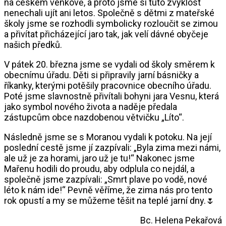
na českém venkově, a proto jsme si tuto zvyklost
nenechali ujít ani letos. Společně s dětmi z mateřské
školy jsme se rozhodli symbolicky rozloučit se zimou
a přivítat přicházející jaro tak, jak velí dávné obyčeje
našich předků.
V pátek 20. března jsme se vydali od školy směrem k
obecnímu úřadu. Děti si připravily jarní básničky a
říkanky, kterými potěšily pracovnice obecního úřadu.
Poté jsme slavnostně přivítali bohyni jara Vesnu, která
jako symbol nového života a naděje předala
zástupcům obce nazdobenou větvičku „Líto“.
Následně jsme se s Moranou vydali k potoku. Na její
poslední cestě jsme jí zazpívali: „Byla zima mezi námi,
ale už je za horami, jaro už je tu!“ Nakonec jsme
Mařenu hodili do proudu, aby odplula co nejdál, a
společně jsme zazpívali: „Smrt plave po vodě, nové
léto k nám ide!“ Pevně věříme, že zima nás pro tento
rok opustí a my se můžeme těšit na teplé jarní dny.🌷
Bc. Helena Pekařová