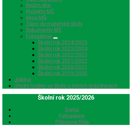
Režim dne
Projekty MŠ
Akce MŠ
Zápis do mateřské školy
Dokumenty MŠ
Fotogalerie
Školní rok 2024/2025
Školní rok 2023/2024
Školní rok 2022/2023
Školní rok 2021/2022
Školní rok 2020/2021
Školní rok 2019/2020
Jídelna
Úřední hodiny ve škole o letních prázdninách
Školní rok 2025/2026
Domů
Fotogalerie
Přípravná třída