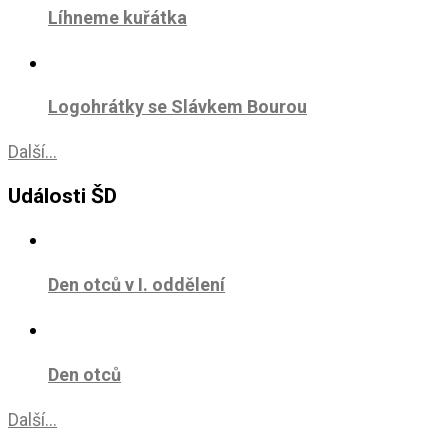
Líhneme kuřátka
Logohrátky se Slávkem Bourou
Další...
Události ŠD
Den otců v I. oddělení
Den otců
Další...