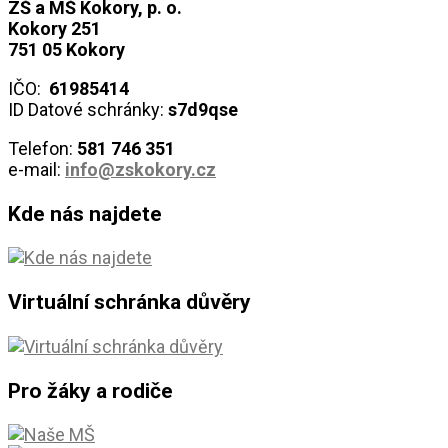
ZŠ a MŠ Kokory, p. o.
Kokory 251
751 05 Kokory
IČO:
61985414
ID Datové schránky:
s7d9qse
Telefon:
581 746
351
e-mail:
info@zskokory.cz
Kde nás najdete
Virtuální schránka důvěry
Pro žáky a rodiče