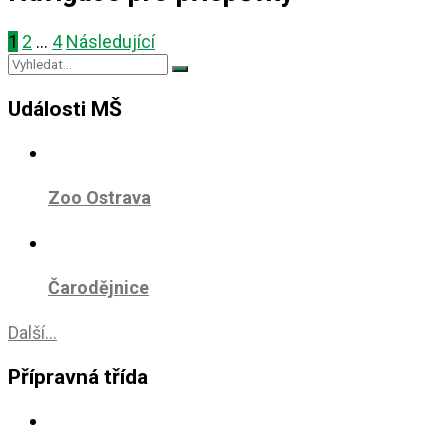
1
2
…
4
Následující
Události MŠ
Zoo Ostrava
Čarodějnice
Další...
Přípravná třída