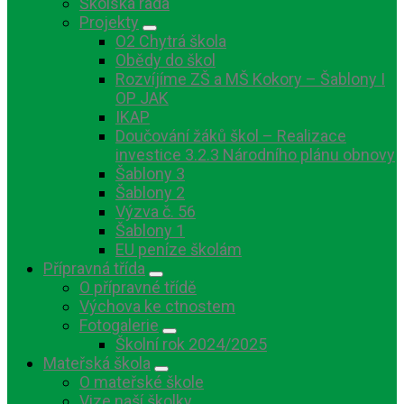
Školská rada
Projekty
O2 Chytrá škola
Obědy do škol
Rozvíjíme ZŠ a MŠ Kokory – Šablony I
OP JAK
IKAP
Doučování žáků škol – Realizace
investice 3.2.3 Národního plánu obnovy
Šablony 3
Šablony 2
Výzva č. 56
Šablony 1
EU peníze školám
Přípravná třída
O přípravné třídě
Výchova ke ctnostem
Fotogalerie
Školní rok 2024/2025
Mateřská škola
O mateřské škole
Vize naší školky