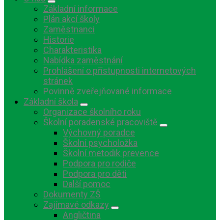
Základní informace
Plán akcí školy
Zaměstnanci
Historie
Charakteristika
Nabídka zaměstnání
Prohlášení o přístupnosti internetových
stránek
Povinně zveřejňované informace
Základní škola
Organizace školního roku
Školní poradenské pracoviště
Výchovný poradce
Školní psycholožka
Školní metodik prevence
Podpora pro rodiče
Podpora pro děti
Další pomoc
Dokumenty ZŠ
Zajímavé odkazy
Angličtina