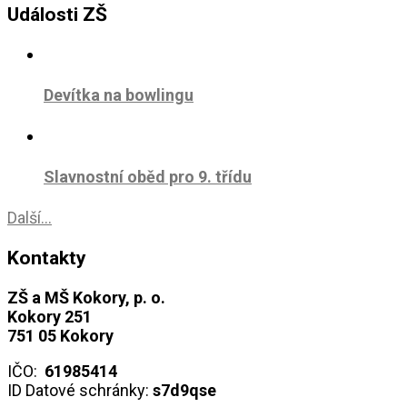
Události ZŠ
Devítka na bowlingu
Slavnostní oběd pro 9. třídu
Další...
Kontakty
ZŠ a MŠ Kokory, p. o.
Kokory 251
751 05 Kokory
IČO:
61985414
ID Datové schránky:
s7d9qse