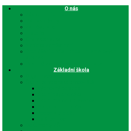
O nás
Základní informace
Plán akcí školy
Zaměstnanci
Historie
Charakteristika
Nabídka zaměstnání
Prohlášení o přístupnosti internetových
stránek
Povinně zveřejňované informace
Základní škola
Organizace školního roku
Školní poradenské pracoviště
Výchovný poradce
Školní psycholožka
Školní metodik prevence
Podpora pro rodiče
Podpora pro děti
Další pomoc
Dokumenty ZŠ